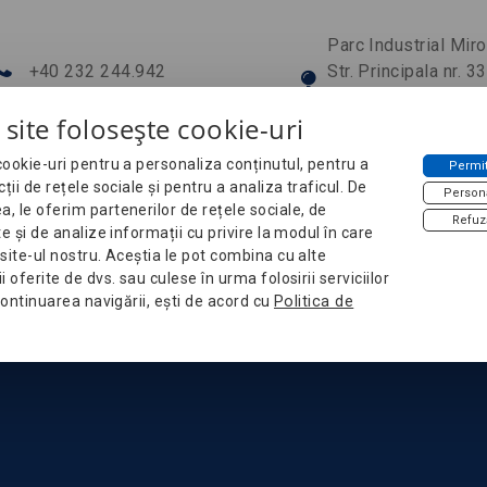
Parc Industrial Mir
+40 232 244.942
Str. Principala nr. 3
office@ems-electra.ro
Bratuleni-Miroslav
 site folosește cookie-uri
Jud. Iasi, Romania
ookie-uri pentru a personaliza conținutul, pentru a
Permit
cții de rețele sociale și pentru a analiza traficul. De
Person
Contact
 le oferim partenerilor de rețele sociale, de
Refuz
te și de analize informații cu privire la modul în care
site-ul nostru. Aceștia le pot combina cu alte
i oferite de dvs. sau culese în urma folosirii serviciilor
 continuarea navigării, ești de acord cu
Politica de