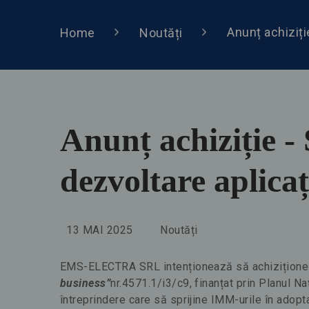
Anunț achiziți
Home
Noutăți
Anunț achiziție - 
dezvoltare aplica
13 MAI 2025
Noutăți
EMS-ELECTRA SRL intenționează să achiziționeze
business”
nr.4571.1/i3/c9, finanțat prin Planul N
întreprindere care să sprijine IMM-urile în adopta