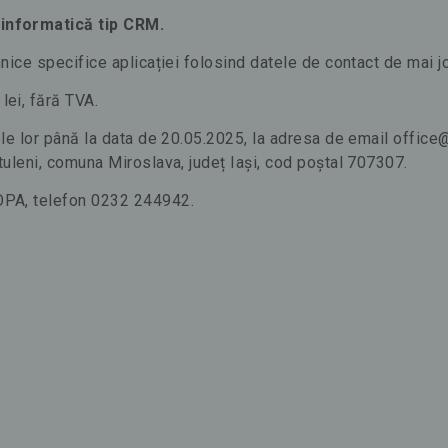
 informatică tip CRM.
ehnice specifice aplicației folosind datele de contact de mai j
lei, fără TVA.
rtele lor până la data de 20.05.2025, la adresa de email offic
rătuleni, comuna Miroslava, județ Iași, cod poștal 707307.
POPA, telefon 0232 244942.