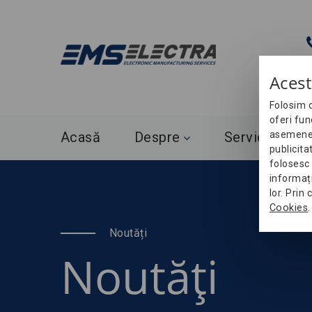
Acest
Folosim c
oferi fun
Acasă
Despre
Servicii
asemenea,
publicita
folosesc 
informați
lor. Prin
Cookies
.
Noutăți
Noutăți