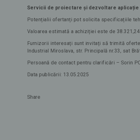
Servicii de proiectare și dezvoltare aplicație
Potențialii ofertanți pot solicita specificațiile t
Valoarea estimată a achiziției este de 38.321,24 
Furnizorii interesați sunt invitați să trimită ofe
Industrial Miroslava, str. Principală nr.33, sat B
Persoană de contact pentru clarificări – Sorin 
Data publicării: 13.05.2025
Share