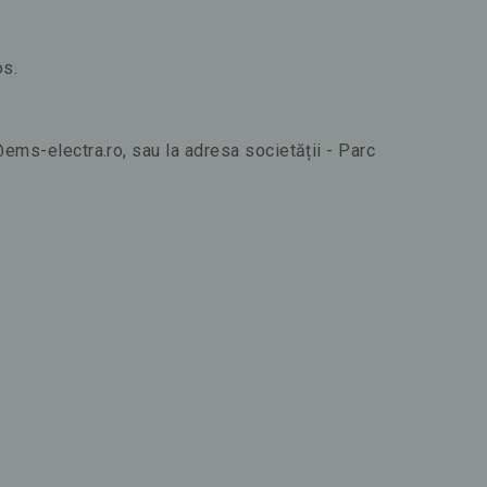
os.
e@ems-electra.ro, sau la adresa societății - Parc