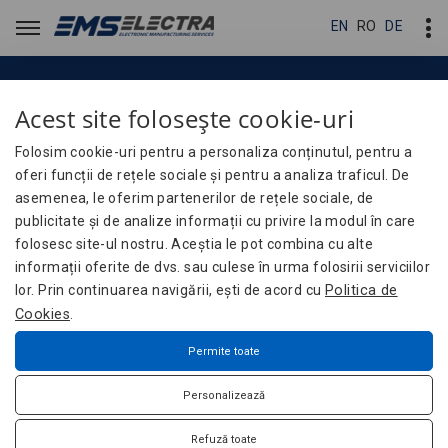
EN
EN
RO
RO
DE
DE
Acest site folosește cookie-uri
Optimizare de costuri
Optimizare de costuri
Folosim cookie-uri pentru a personaliza conținutul, pentru a
oferi funcții de rețele sociale și pentru a analiza traficul. De
asemenea, le oferim partenerilor de rețele sociale, de
Servicii
Optimizare de costuri
Home
publicitate și de analize informații cu privire la modul în care
folosesc site-ul nostru. Aceștia le pot combina cu alte
informații oferite de dvs. sau culese în urma folosirii serviciilor
lor. Prin continuarea navigării, ești de acord cu
Politica de
Cookies
.
Optimizare de costuri
Permite toate
La EMS-ELECTRA avem un control deplin asupra procesului de
producție, ceea ce ne permite optimizarea lui continuă, atât în
Personalizează
scopul menținerii unui grad înalt de calitate, cât și pentru
reducerea costurilor de producție, astfel încât raportul
Refuză toate