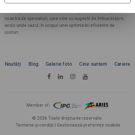
calitate/preț să fie unul satisfăcător pentru clienți.
Fiecare proiect este analizat cu atenție de către echipa
noastră de specialiști, care vine cu sugestii de îmbunătățire,
acolo unde cazul, în scopul unei optimizări eficiente de
costuri.
Noutăți
Blog
Galerie foto
Cine suntem
Cariere
Member of:
©
2026
Toate drepturile rezervate.
Termene și condiții
|
Gestionează preferințe cookies