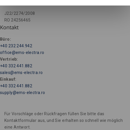
Jud. Iasi, Romania
J22/2274/2008
RO 24256465
Kontakt
Büro
:
+40 232 244.942
office@ems-electra.ro
Vertrieb
:
+40 332 441.882
sales@ems-electra.ro
Einkauf
:
+40 332 441.882
supply@ems-electra.ro
Für Vorschläge oder Rückfragen füllen Sie bitte das
Kontaktformular aus, und Sie erhalten so schnell wie möglich
eine Antwort.