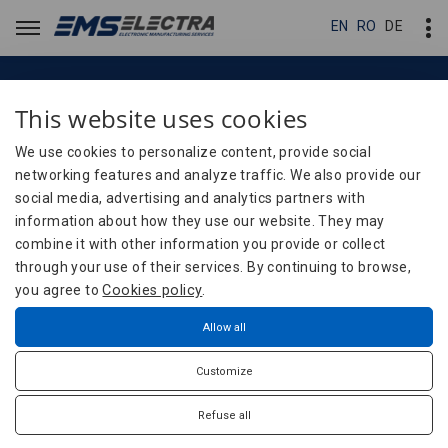
EN
EN
RO
RO
DE
DE
This website uses cookies
Contact
Contact
We use cookies to personalize content, provide social
networking features and analyze traffic. We also provide our
social media, advertising and analytics partners with
Contact
Home
information about how they use our website. They may
combine it with other information you provide or collect
through your use of their services. By continuing to browse,
you agree to
Cookies policy
.
Firma
Allow all
EMS-ELECTRA S.R.L.
Customize
Parc Industrial Miroslava
Str. Principala nr. 33, Corp B
Refuse all
Bratuleni-Miroslava, 707307