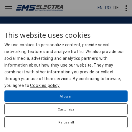
EN
EN
RO
RO
DE
DE
This website uses cookies
Planung
Planung
We use cookies to personalize content, provide social
networking features and analyze traffic. We also provide our
social media, advertising and analytics partners with
Dienstleistungen
Planung
Home
information about how they use our website. They may
combine it with other information you provide or collect
through your use of their services. By continuing to browse,
you agree to
Cookies policy
.
Planung
Allow all
Customize
Unser Planungsteam ist sowohl auf die Erstellung neuer
Leiterplatten als auch auf die Überarbeitung bestehender
Refuse all
Projekte spezialisiert, wobei stets die besten Praktiken für
Design for Manufacturing (DFM) und Design for Testing (DFT)