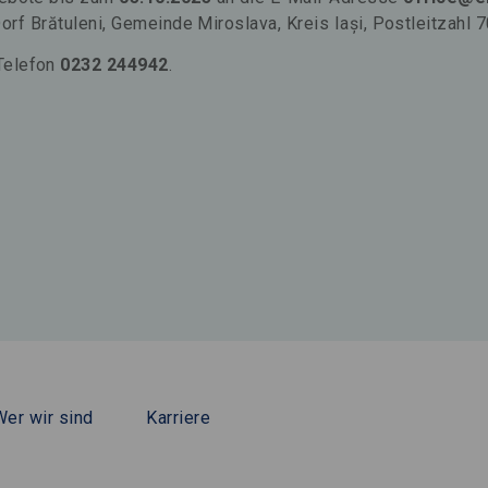
, Dorf Brătuleni, Gemeinde Miroslava, Kreis Iași, Postleitzah
 Telefon
0232 244942
.
Wer wir sind
Karriere