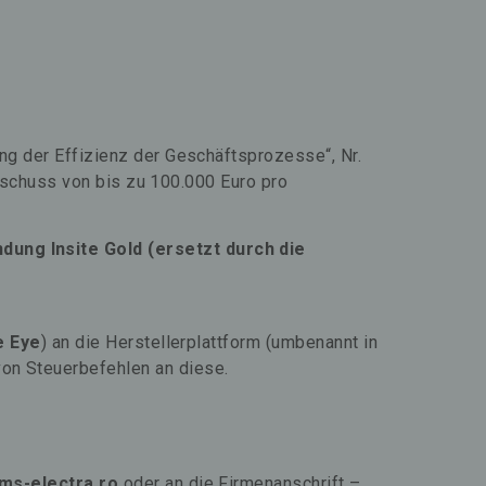
g der Effizienz der Geschäftsprozesse“, Nr.
Zuschuss von bis zu 100.000 Euro pro
ung Insite Gold (ersetzt durch die
e Eye
) an die Herstellerplattform (umbenannt in
on Steuerbefehlen an diese.
ms-electra.ro
oder an die Firmenanschrift –