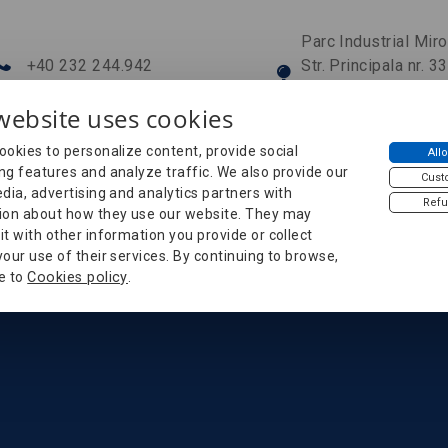
Parc Industrial Mir
+40 232 244.942
Str. Principala nr. 3
office@ems-electra.ro
Bratuleni-Miroslav
website uses cookies
Jud. Iasi, Romania
ookies to personalize content, provide social
Allo
ng features and analyze traffic. We also provide our
Cust
Dienstleistungen
Kontakt
dia, advertising and analytics partners with
Refu
ion about how they use our website. They may
t with other information you provide or collect
our use of their services. By continuing to browse,
e to
Cookies policy
.
n