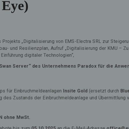
 Eye)
ojekts „Digitalisierung von EMS-Electra SRL zur Steigerun
fbau- und Resilienzplan, Aufruf „Digitalisierung der KMU – 
inführung digitaler Technologien“,
„Swan Server“ des Unternehmens Paradox für die Anwend
pps für Einbruchmeldeanlagen
Insite Gold
(ersetzt durch
Blu
g des Zustands der Einbruchmeldeanlage und Übermittlung v
N ohne MwSt.
gebote bis zum
05.10.2025
an die E-Mail-Adresse
office@e