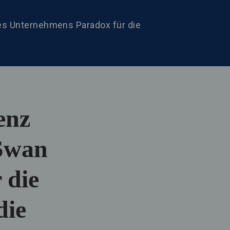
es Unternehmens Paradox für die
enz
„Swan
 die
die