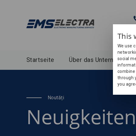
This 
We use c
networki
Startseite
Über das Unternehmen
social me
informat
combine i
through y
you agre
Noutăți
Neuigkeite