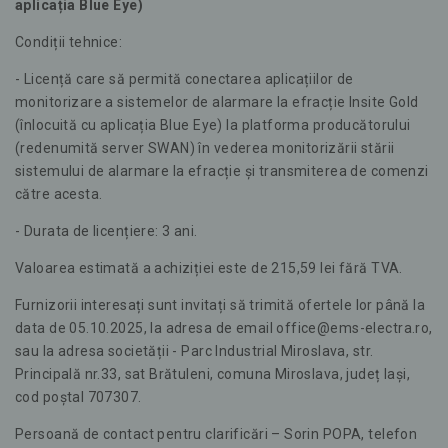
aplicația Blue Eye)
Condiții tehnice:
- Licență care să permită conectarea aplicațiilor de
monitorizare a sistemelor de alarmare la efracție Insite Gold
(înlocuită cu aplicația Blue Eye) la platforma producătorului
(redenumită server SWAN) în vederea monitorizării stării
sistemului de alarmare la efracție și transmiterea de comenzi
către acesta.
- Durata de licențiere: 3 ani.
Valoarea estimată a achiziției este de 215,59 lei fără TVA.
Furnizorii interesați sunt invitați să trimită ofertele lor până la
data de 05.10.2025, la adresa de email office@ems-electra.ro,
sau la adresa societății - Parc Industrial Miroslava, str.
Principală nr.33, sat Brătuleni, comuna Miroslava, județ Iași,
cod poștal 707307.
Persoană de contact pentru clarificări – Sorin POPA, telefon