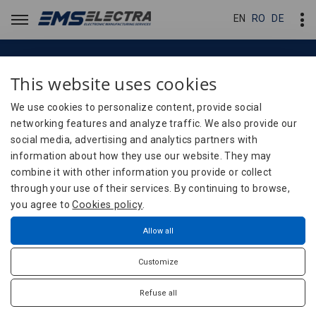
EN
EN
RO
RO
DE
DE
This website uses cookies
Noutăți
News
We use cookies to personalize content, provide social
networking features and analyze traffic. We also provide our
social media, advertising and analytics partners with
Home
News
information about how they use our website. They may
combine it with other information you provide or collect
Anunț achiziție - Licență pentru acces la
through your use of their services. By continuing to browse,
platforma cloud “Swan server” a firmei Paradox,
you agree to
Cookies policy
.
pentru aplicația Insite Gold (înlocuită cu aplicația
Allow all
Blue Eye)
Customize
Refuse all